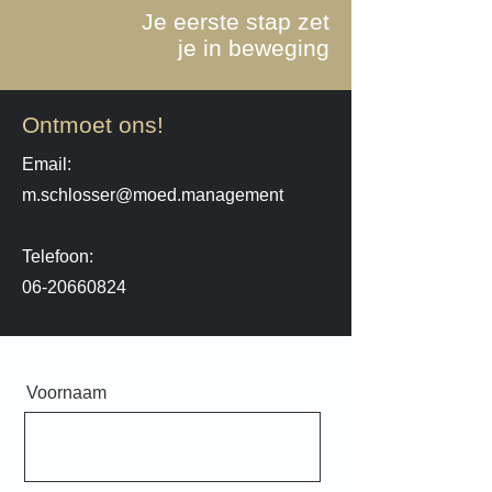
Je eerste stap
zet
je in beweging
Ontmoet ons!
Email:
m.schlosser@moed.management
Telefoon:
06-20660824
Voornaam